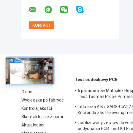
O
Test oddechowy PCR
6 parametrów Multiplex Res
O nas
Test Taqman Probe Primer
Wycieczka po fabryce
odczynników PCR
Influenza A B / SARS-CoV-2
Kontrola jakości
Kit Sonda z liofilizowaną mi
Skontaktuj się z nami
enzymów DNA
Liofilizowany zestaw do wie
Aktualności
oddychania PCR Test Kit Fl