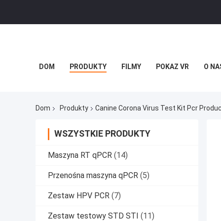
DOM
PRODUKTY
FILMY
POKAZ VR
O NA
Dom
Produkty
Canine Corona Virus Test Kit Pcr Produ
WSZYSTKIE PRODUKTY
Maszyna RT qPCR
(14)
Przenośna maszyna qPCR
(5)
Zestaw HPV PCR
(7)
Zestaw testowy STD STI
(11)