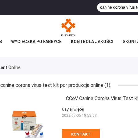
S
WYCIECZKA PO FABRYCE
KONTROLA JAKOŚCI
SKONTA
cent Online
canine corona virus test kit pcr produkcja online
(1)
CCoV Canine Corona Virus Test K
Czytaj więcej
2022-07-05 18:52:08
KONTAKT