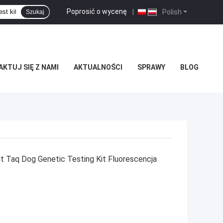
Poprosić o wycenę
|
Polish
Szukaj
KTUJ SIĘ Z NAMI
AKTUALNOŚCI
SPRAWY
BLOG
it Taq Dog Genetic Testing Kit Fluorescencja