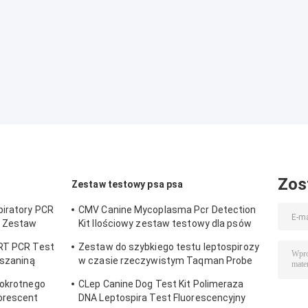
Zos
Zestaw testowy psa psa
piratory PCR
CMV Canine Mycoplasma Pcr Detection
s Zestaw
Kit Ilościowy zestaw testowy dla psów
psów
 RT PCR Test
Zestaw do szybkiego testu leptospirozy
eszaniną
w czasie rzeczywistym Taqman Probe
Toxoplasma Test Kit
lokrotnego
CLep Canine Dog Test Kit Polimeraza
uorescent
DNA Leptospira Test Fluorescencyjny