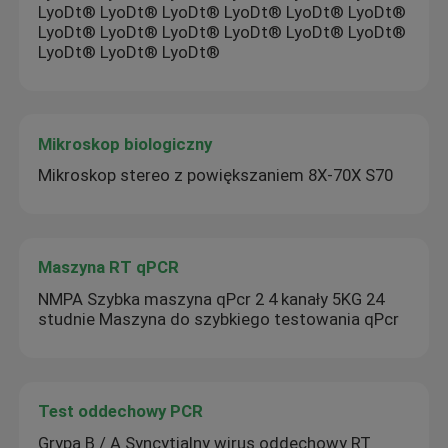
LyoDt® LyoDt® LyoDt® LyoDt® LyoDt® LyoDt®
LyoDt® LyoDt® LyoDt® LyoDt® LyoDt® LyoDt®
LyoDt® LyoDt® LyoDt®
Mikroskop biologiczny
Mikroskop stereo z powiększaniem 8X-70X S70
Maszyna RT qPCR
NMPA Szybka maszyna qPcr 2 4 kanały 5KG 24
studnie Maszyna do szybkiego testowania qPcr
Test oddechowy PCR
Grypa B / A Syncytialny wirus oddechowy RT