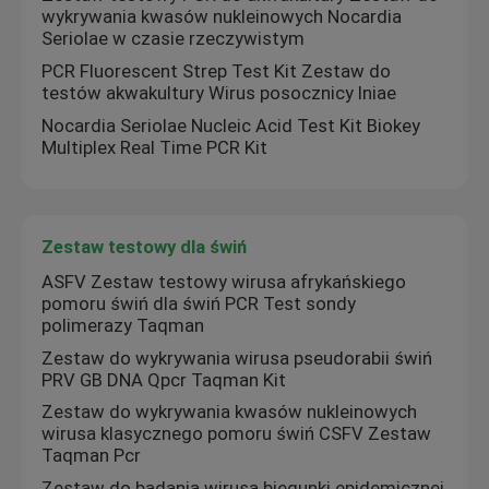
wykrywania kwasów nukleinowych Nocardia
Seriolae w czasie rzeczywistym
Blog
PCR Fluorescent Strep Test Kit Zestaw do
testów akwakultury Wirus posocznicy Iniae
Nocardia Seriolae Nucleic Acid Test Kit Biokey
Maszyna RT qPCR
Multiplex Real Time PCR Kit
Przenośna maszyna qPCR
Zestaw testowy dla świń
Zestaw HPV PCR
ASFV Zestaw testowy wirusa afrykańskiego
pomoru świń dla świń PCR Test sondy
polimerazy Taqman
Zestaw testowy STD STI
Zestaw do wykrywania wirusa pseudorabii świń
PRV GB DNA Qpcr Taqman Kit
PCR wirusa opryszczki pospolitej
Zestaw do wykrywania kwasów nukleinowych
wirusa klasycznego pomoru świń CSFV Zestaw
Taqman Pcr
Test oddechowy PCR
Zestaw do badania wirusa biegunki epidemicznej