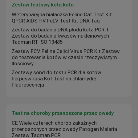
Zestaw testowy kota kota
Materiały eksploatacyjne do laboratorium medyczneg
Weterynaryjna białaczka Feline Cat Test Kit
QPCR AIDS FIV FeLV Test Kit DNA Taq
Zestaw do badania DNA płodu kota PCR T
Zestaw szybkich testów bezpieczeństwa żywności
Zestaw do badania kwasów nukleinowych
Taqman RT ISO 13485
Zestaw FCV Feline Calici Virus PCR Kit Zestaw
System obrazowania Western Blot
do testowania kotów w czasie rzeczywistym
Ilościowy
Mikroskop biologiczny
Zestawy sond do testu PCR dla kotów
herpeswirusa Kot Test na chlamydię
Fluorescencja
Test na choroby przenoszone przez owady
CE Wiele czterech chorób zakaźnych
przenoszonych przez owady Patogen Malaria
Zestaw Taqman PCR