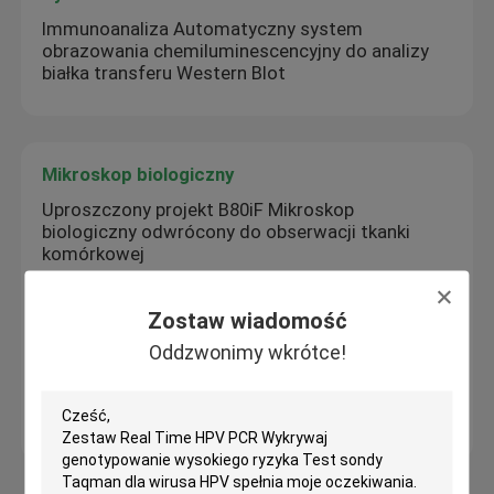
Immunoanaliza Automatyczny system
obrazowania chemiluminescencyjny do analizy
białka transferu Western Blot
Mikroskop biologiczny
Uproszczony projekt B80iF Mikroskop
biologiczny odwrócony do obserwacji tkanki
komórkowej
Mikroskop biologiczny odwrócony B60iL
Mikroskop specjalny do obserwacji fabryki
Zostaw wiadomość
komórkowej
Oddzwonimy wkrótce!
Mikroskop biologiczny odwrócony B60i
Mikroskop biologiczny z odwróconymi
narzędziami nosa o 5-pozycji B50i