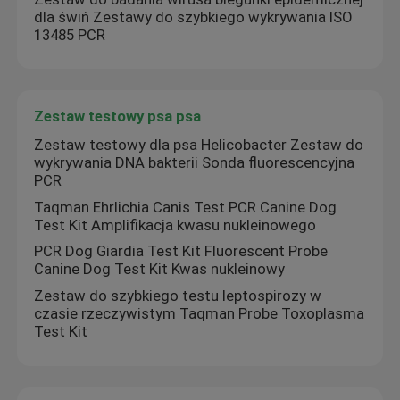
dla świń Zestawy do szybkiego wykrywania ISO
13485 PCR
Zestaw do testów trawiennych
Zestaw testowy do akwakultury
Zestaw testowy psa psa
Zestaw testowy dla psa Helicobacter Zestaw do
Zestaw testowy dla świń
wykrywania DNA bakterii Sonda fluorescencyjna
PCR
Taqman Ehrlichia Canis Test PCR Canine Dog
Zestaw testowy psa psa
Test Kit Amplifikacja kwasu nukleinowego
PCR Dog Giardia Test Kit Fluorescent Probe
Zestaw testowy kota kota
Canine Dog Test Kit Kwas nukleinowy
Zestaw do szybkiego testu leptospirozy w
czasie rzeczywistym Taqman Probe Toxoplasma
Test na choroby przenoszone przez owady
Test Kit
Maszyna do ekstrakcji kwasów nukleinowych