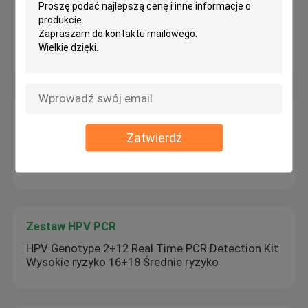
Maszyna RT qPCR
POCT RT QPCR Maszyna 100ul do wykrywania
molekularnego Ilościowy przyrząd Pcr NMPA
Przenośna maszyna qPCR
Zautomatyzowana przenośna maszyna QPCR
Zatwierdź
One Step Rt Pcr 9kg Ekstrakcja kwasów
nienukleinowych
Zestaw HPV PCR
HPV Genotype 2+12 Real Time PCR Detection Kit
Wysokie ryzyko 16+18 Średnie ryzyko