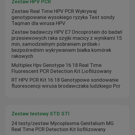
Zestaw HPV PCR
Zestaw Real Time HPV PCR Wykrywaj
genotypowanie wysokiego ryzyka Test sondy
Taqman dla wirusa HPV
Zestaw badawczy HPV E7 Oncoprotein do badań
przesiewowych raka szyjki macicy z wynikami 15
min, samodzielnym pobraniem próbek i
bezpośrednim wykrywaniem białka komórek
rakowych
Multiplex Hpv Genotype 16 18 Real Time
Fluorescent PCR Detection Kit Liofilizowany
RT HPV PCR Kit 16 18 Genotypowe sondowanie
fluorescencji wirusa brodawczaka ludzkiego Pcr
Zestaw testowy STD STI
24 testy/zestaw Mycoplasma Genitalium MG
Real Time PCR Detection Kit liofilizowany