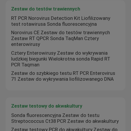
Zestaw do testów trawiennych
Pokaz VR
RT PCR Norovirus Detection Kit Liofilizowany
test rotawirusa Sonda fluorescencyjna
Norovirus CE Zestaw do testów trawiennych
O nas
Zestaw RT QPCR Sonda TaqMan Cztery
enterowirusy
Cztery Enterowirusy Zestaw do wykrywania
Wycieczka po fabryce
ludzkiej biegunki Wielokrotna sonda Rapid RT
PCR Taqman
Kontrola jakości
Zestaw do szybkiego testu RT PCR Enterovirus
71 Zestaw do wykrywania liofilizowanego DNA
Skontaktuj się z nami
Zestaw testowy do akwakultury
Aktualności
Sonda fluorescencyjna Zestaw do testu
Streptococcus Ct38 PCR Zestaw do akwakultury
Sprawy
Zestaw testowy PCR do akwakultury Zestaw do