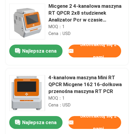
Micgene 2 4-kanałowa maszyna
RT QPCR 2x8 studzienek
Analizator Pcr w czasie
rzeczywistym
MOQ：1
Cena：USD
Skontaktuj się z
Najlepsza cena
nami
4-kanałowa maszyna Mini RT
QPCR Micgene 162 16-dołkowa
przenośna maszyna RT PCR
MOQ：1
Cena：USD
Skontaktuj się z
Najlepsza cena
nami