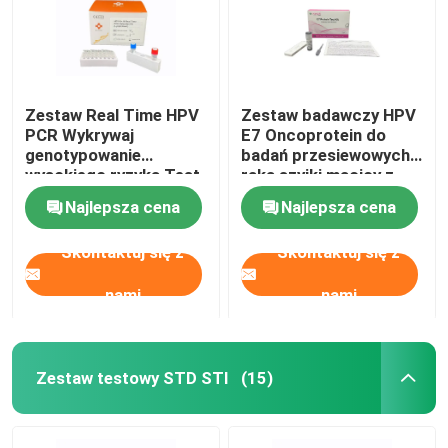
Zestaw Real Time HPV
Zestaw badawczy HPV
PCR Wykrywaj
E7 Oncoprotein do
genotypowanie
badań przesiewowych
wysokiego ryzyka Test
raka szyjki macicy z
sondy Taqman dla
wynikami 15 min,
Najlepsza cena
Najlepsza cena
wirusa HPV
samodzielnym
pobraniem próbek i
Skontaktuj się z
Skontaktuj się z
bezpośrednim
wykrywaniem białka
komórek rakowych
nami
nami
Zestaw testowy STD STI
(15)