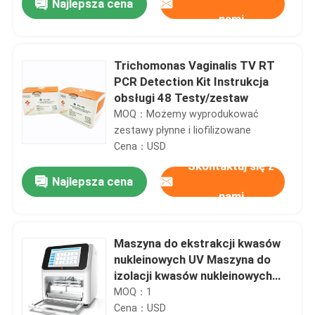
Najlepsza cena
nami
Trichomonas Vaginalis TV RT
PCR Detection Kit Instrukcja
obsługi 48 Testy/zestaw
MOQ：Możemy wyprodukować
zestawy płynne i liofilizowane
Cena：USD
Skontaktuj się z
Najlepsza cena
nami
Dom
Maszyna do ekstrakcji kwasów
nukleinowych UV Maszyna do
Produkty
izolacji kwasów nukleinowych
DNA RNA CE
MOQ：1
Cena：USD
Filmy