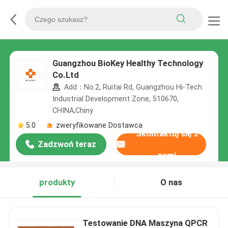
Guangzhou BioKey Healthy Technology
Co.Ltd
Add：No.2, Ruitai Rd, Guangzhou Hi-Tech
Industrial Development Zone, 510670,
CHINA,Chiny
5.0
zweryfikowane Dostawca
Skontaktuj się z
Zadzwoń teraz
nami
produkty
O nas
Testowanie DNA Maszyna QPCR