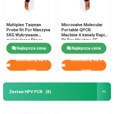
Materiały eksploatacyjne do laboratorium medyczneg
Multiplex Taqman
Microvalve Molecular
Zestaw szybkich testów bezpieczeństwa żywności
Probe Rt Pcr Maszyna
Portable QPCR
5KG Wykrywanie
Machine 4 kanały Rapid
molekularne Rtpcr
Rt Pcr Machine CE
System obrazowania Western Blot
Maszyna testowa
Najlepsza cena
Najlepsza cena
Mikroskop biologiczny
Skontaktuj się z
Skontaktuj się z
nami
nami
Zestaw HPV PCR
(8)