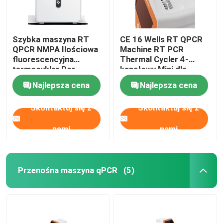
Zestaw do testów trawiennych
Szybka maszyna RT
CE 16 Wells RT QPCR
QPCR NMPA Ilościowa
Machine RT PCR
Zestaw testowy do akwakultury
fluorescencyjna
Thermal Cycler 4-
termocykler Pcr
kanałowy Mini dla
szpitala
Najlepsza cena
Najlepsza cena
Zestaw testowy dla świń
Skontaktuj się z
Skontaktuj się z
Zestaw testowy psa psa
nami
nami
Zestaw testowy kota kota
Przenośna maszyna qPCR
(5)
Test na choroby przenoszone przez owady
Maszyna do ekstrakcji kwasów nukleinowych