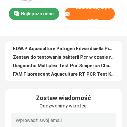
Skontaktuj się z
Najlepsza cena
Wodny CCV Channel Wirus suma RT PCR Test Wirus posocznicy Tkanka nerkowa Zestaw qPCR
Pokaz VR
nami
Zestaw Reowirusa Trawiastego Reowirusa Taq GCRVI QPCR Wykrywanie fluorescencji ISO 13485
Zestaw testowy do akwakultury DNA Taq Wirus reowirusa amurówki GCRVI Zestaw testowy PCR typu I
O nas
Kwas nukleinowy Taq Pcr Kit Edwardsiella Piscicida Test DNA wirusa posocznicy
EDW.P Aquaculture Patogen Edwardsiella Piscicida Wirus posocznicy RT PCR Kit
Wycieczka po fabryce
Zestaw do testowania bakterii Pcr w czasie rzeczywistym Zestaw do testów wibracyjnych HEX Fluorescent QPCR Detection
Diagnostic Multiplex Test Pcr Siniperca Chuatsi Rhabdovirus Nucleic Acid Test Kit
Kontrola jakości
FAM Fluorescent Aquaculture RT PCR Test Kit Siniperca Chuatsi Rhabdovirus SCRV
ISO 13485 Medyczne materiały eksploatacyjne Zestaw do pobierania próbek Zestaw do wymazu z gardła dla zwierząt
Skontaktuj się z nami
Materiały eksploatacyjne do laboratorium medycznego liny bawełnianej Zestaw medycyny weterynaryjnej Pet ISO13485
Zostaw wiadomość
Jednorazowy zestaw do pobierania próbek gazy 50 ml Zestawy do testów mikrobiologicznych na wymazy
Oddzwonimy wkrótce!
Aktualności
Zestaw wydzielin bawełnianej gazy do pobierania próbek 5ml Zwierzęta Materiały eksploatacyjne do laboratorium medycznego
1000ul Laboratoryjne sterylne końcówki do pipet Filtr Materiały eksploatacyjne do laboratorium medycznego
Sprawy
Białe końcówki do pipet 60-studzienkowych Końcówki do pipet w opakowaniu 1000ul PP