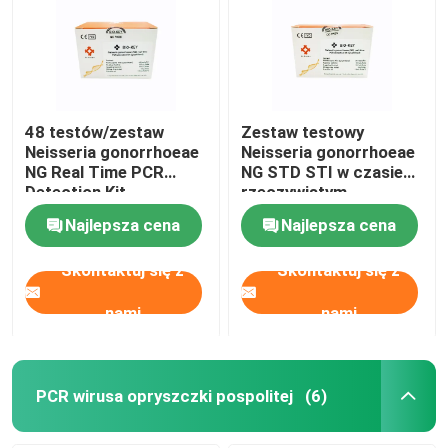
48 testów/zestaw
Zestaw testowy
Neisseria gonorrhoeae
Neisseria gonorrhoeae
NG Real Time PCR
NG STD STI w czasie
Detection Kit
rzeczywistym
liofilizowany
liofilizowany 24
Najlepsza cena
Najlepsza cena
testy/zestaw
Skontaktuj się z
Skontaktuj się z
nami
nami
PCR wirusa opryszczki pospolitej
(6)