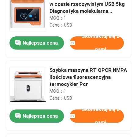
w czasie rzeczywistym USB 5kg
Diagnostyka molekularna
Maszyna Pcr
MOQ：1
Cena：USD
Skontaktuj się z
Najlepsza cena
nami
Szybka maszyna RT QPCR NMPA
Ilościowa fluorescencyjna
termocykler Pcr
MOQ：1
Cena：USD
Skontaktuj się z
Najlepsza cena
nami