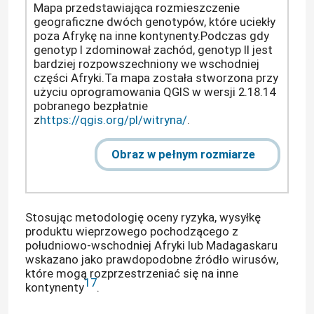
Mapa przedstawiająca rozmieszczenie
geograficzne dwóch genotypów, które uciekły
poza Afrykę na inne kontynenty.Podczas gdy
genotyp I zdominował zachód, genotyp II jest
bardziej rozpowszechniony we wschodniej
części Afryki.Ta mapa została stworzona przy
użyciu oprogramowania QGIS w wersji 2.18.14
pobranego bezpłatnie
z
https://qgis.org/pl/witryna/
.
Obraz w pełnym rozmiarze
Stosując metodologię oceny ryzyka, wysyłkę
Dom
produktu wieprzowego pochodzącego z
południowo-wschodniej Afryki lub Madagaskaru
wskazano jako prawdopodobne źródło wirusów,
Produkty
które mogą rozprzestrzeniać się na inne
17
kontynenty
.
Filmy