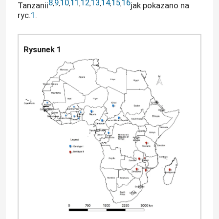
8
9
10
11
12
13
14
15
16
,
,
,
,
,
,
,
,
Tanzanii
jak pokazano na
ryc.
1
.
Rysunek 1