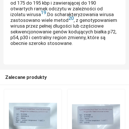
od 175 do 195 kbp i zawierającej do 190
otwartych ramek odczytu w zależności od
19
izolatu wirusa
.Do scharakteryzowania wirusa
Blog
20
zastosowano wiele metod
, z genotypowaniem
wirusa przez pełnej długości lub częściowe
sekwencjonowanie genów kodujących białka p72,
Maszyna RT qPCR
p54, p30 i centralny region zmienny, które są
obecnie szeroko stosowane.
Przenośna maszyna qPCR
Zestaw HPV PCR
Zalecane produkty
Zestaw testowy STD STI
PCR wirusa opryszczki pospolitej
Test oddechowy PCR