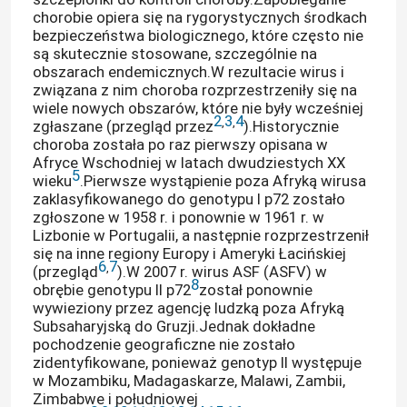
chorobie opiera się na rygorystycznych środkach
bezpieczeństwa biologicznego, które często nie
są skutecznie stosowane, szczególnie na
obszarach endemicznych.W rezultacie wirus i
związana z nim choroba rozprzestrzeniły się na
wiele nowych obszarów, które nie były wcześniej
2
3
4
,
,
zgłaszane (przegląd przez
).Historycznie
choroba została po raz pierwszy opisana w
Afryce Wschodniej w latach dwudziestych XX
5
wieku
.Pierwsze wystąpienie poza Afryką wirusa
zaklasyfikowanego do genotypu I p72 zostało
zgłoszone w 1958 r. i ponownie w 1961 r. w
Lizbonie w Portugalii, a następnie rozprzestrzenił
się na inne regiony Europy i Ameryki Łacińskiej
6
7
,
(przegląd
).W 2007 r. wirus ASF (ASFV) w
8
obrębie genotypu II p72
został ponownie
wywieziony przez agencję ludzką poza Afryką
Subsaharyjską do Gruzji.Jednak dokładne
pochodzenie geograficzne nie zostało
zidentyfikowane, ponieważ genotyp II występuje
w Mozambiku, Madagaskarze, Malawi, Zambii,
Zimbabwe i południowej