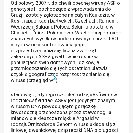
Od połowy 2007 r. do chwili obecnej wirusy ASF o
genotypie II, pochodzące z wprowadzenia do
Gruzji, zostały zgłoszone na całym Kaukazie, w
Pokaz VR
Rosji, republikach bałtyckich, Czechach, Rumunii,
Węgrzech, Bułgarii, Polsce, Belgii, a ostatnio w
18
Chinach.
i Azji Południowo-Wschodniej.Pomimo
O nas
znacznych wysiłków podejmowanych przez FAO i
innych w celu kontrolowania jego
rozprzestrzeniania się, liczba zwierząt
Wycieczka po fabryce
zakażonych ASFV gwałtownie rośnie w
populacjach świń domowych i dzików, a
przemieszczanie się tych ostatnich ułatwia
Kontrola jakości
szybkie geograficzne rozprzestrzenianie się
2
wirusa (przegląd w
).
Skontaktuj się z nami
stanowiąc jedynego członka rodzaju
Asfiwirus
w
rodzinie
Asfiviridae
, ASFV jest jedynym znanym
wirusem DNA powodującym gorączkę
Aktualności
krwotoczną przenoszoną przez stawonogi, a
mianowicie kleszcze miękkie Argasid w
rodzaju
Ornitodoros
.Genom wirusa składa się z
Sprawy
liniowej dwuniciowej cząsteczki DNA o długości