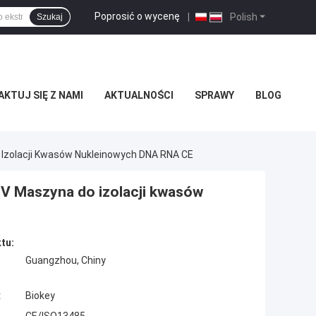
Poprosić o wycenę
|
Polish
Szukaj
KTUJ SIĘ Z NAMI
AKTUALNOŚCI
SPRAWY
BLOG
Izolacji Kwasów Nukleinowych DNA RNA CE
V Maszyna do izolacji kwasów
tu:
Guangzhou, Chiny
:
Biokey