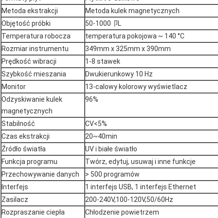
Metoda ekstrakcji
Metoda kulek magnetycznych
Objętość próbki
50-1000卩L
Temperatura robocza
temperatura pokojowa ~ 140 °C
Rozmiar instrumentu
349mm x 325mm x 390mm
Prędkość wibracji
1-8 stawek
Szybkość mieszania
Dwukierunkowy 10 Hz
Monitor
13-calowy kolorowy wyświetlacz
Odzyskiwanie kulek
96%
magnetycznych
Stabilność
CV<5%
Czas ekstrakcji
20~40min
Źródło światła
UV i białe światło
Funkcja programu
Twórz, edytuj, usuwaj i inne funkcje
Przechowywanie danych
> 500 programów
Interfejs
1 interfejs USB, 1 interfejs Ethernet
Zasilacz
200-240V,100-120V,50/60Hz
Rozpraszanie ciepła
Chłodzenie powietrzem