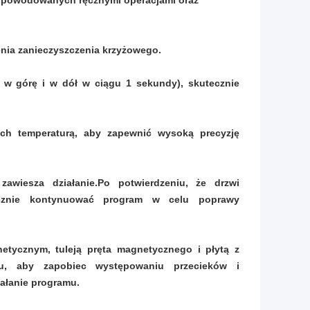
w spowodowanych ręcznymi operacjami oraz
nia zanieczyszczenia krzyżowego.
 w górę i w dół w ciągu 1 sekundy), skutecznie
ych temperaturą, aby zapewnić wysoką precyzję
zawiesza działanie.Po potwierdzeniu, że drzwi
ycznie kontynuować program w celu poprawy
tycznym, tuleją pręta magnetycznego i płytą z
u, aby zapobiec występowaniu przecieków i
ałanie programu.