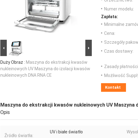
Orzecznictwo:
Numer modelu:
Zapłata:
Minimalne zamów
Cena:
Szczegóły pakow
Czas dostawy:
Duży Obraz :
Maszyna do ekstrakcji kwasów
Zasady płatności
nukleinowych UV Maszyna do izolacji kwasów
nukleinowych DNA RNA CE
Możliwość Suppl
Kontakt
Maszyna do ekstrakcji kwasów nukleinowych UV Maszyna d
Opis
UV i białe światło
Wyso
Źródło światła: