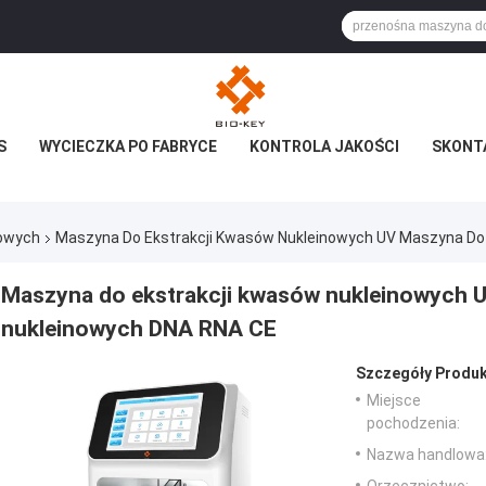
S
WYCIECZKA PO FABRYCE
KONTROLA JAKOŚCI
SKONTA
nowych
Maszyna Do Ekstrakcji Kwasów Nukleinowych UV Maszyna Do 
Maszyna do ekstrakcji kwasów nukleinowych U
nukleinowych DNA RNA CE
Szczegóły Produk
Miejsce
pochodzenia:
Nazwa handlowa