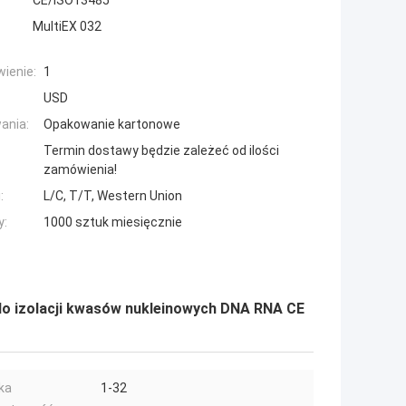
CE/ISO13485
MultiEX 032
ienie:
1
USD
ania:
Opakowanie kartonowe
Termin dostawy będzie zależeć od ilości
zamówienia!
:
L/C, T/T, Western Union
y:
1000 sztuk miesięcznie
o izolacji kwasów nukleinowych DNA RNA CE
ka
1-32