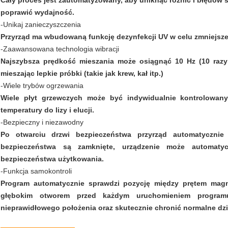
Cały proces jest zautomatyzowany, aby uniknąć różnic i błędó
poprawić wydajność.
-Unikaj zanieczyszczenia
Przyrząd ma wbudowaną funkcję dezynfekcji UV w celu zmniejsze
-Zaawansowana technologia wibracji
Najszybsza prędkość mieszania może osiągnąć 10 Hz (10 razy
mieszając lepkie próbki (takie jak krew, kał itp.)
-Wiele trybów ogrzewania
Wiele płyt grzewczych może być indywidualnie kontrolowan
temperatury do lizy i elucji.
-Bezpieczny i niezawodny
Po otwarciu drzwi bezpieczeństwa przyrząd automatycznie 
bezpieczeństwa są zamknięte, urządzenie może automat
bezpieczeństwa użytkowania.
-Funkcja samokontroli
Program automatycznie sprawdzi pozycję między prętem magne
głębokim otworem przed każdym uruchomieniem program
nieprawidłowego położenia oraz skutecznie chronić normalne dzi