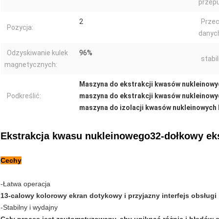
przep
2
Prze
Pozycja:
danyc
Odzyskiwanie kulek
96%
stabi
magnetycznych:
Maszyna do ekstrakcji kwasów nukleinowy
Podkreślić:
maszyna do ekstrakcji kwasów nukleinowy
maszyna do izolacji kwasów nukleinowych
Ekstrakcja kwasu nukleinowego
32-dołkowy ek
Cechy
-Łatwa operacja
13-calowy kolorowy ekran dotykowy i przyjazny interfejs obsługi
-Stabilny i wydajny