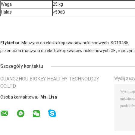
Waga
25 kg
Hałas
<50dB
,
Etykietka:
Maszyna do ekstrakcji kwasów nukleinowych ISO13485
,
przenośna maszyna do ekstrakcji kwasów nukleinowych CE
maszyna 
Szczegóły kontaktu
GUANGZHOU BIOKEY HEALTHY TECHNOLOGY
Wyślij zap
CO.LTD
Osoba kontaktowa:
Ms. Lisa