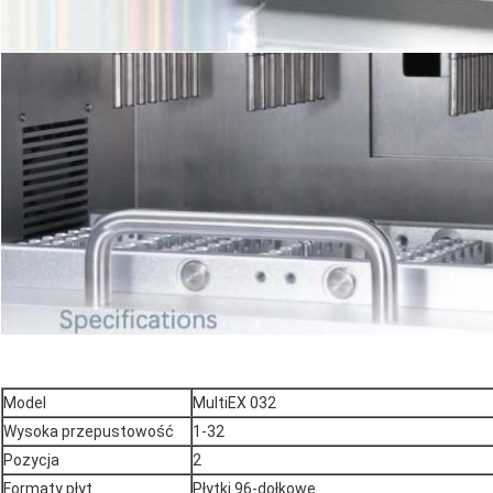
Model
MultiEX 032
Wysoka przepustowość
1-32
Pozycja
2
Formaty płyt
Płytki 96-dołkowe