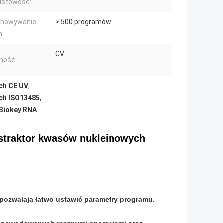
ustowość:
chowywanie
> 500 programów
h:
CV
lność:
ch CE UV
,
ch ISO13485
,
 Biokey RNA
straktor kwasów nukleinowych
 pozwalają łatwo ustawić parametry programu.