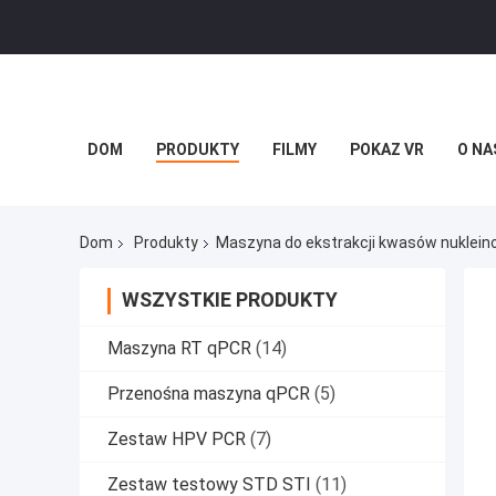
DOM
PRODUKTY
FILMY
POKAZ VR
O NA
Dom
Produkty
Maszyna do ekstrakcji kwasów nuklei
WSZYSTKIE PRODUKTY
Maszyna RT qPCR
(14)
Przenośna maszyna qPCR
(5)
Zestaw HPV PCR
(7)
Zestaw testowy STD STI
(11)