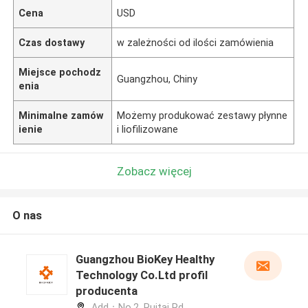
Cena
USD
Czas dostawy
w zależności od ilości zamówienia
Miejsce pochodz
Guangzhou, Chiny
enia
Minimalne zamów
Możemy produkować zestawy płynne
ienie
i liofilizowane
Zobacz więcej
O nas
Guangzhou BioKey Healthy
Technology Co.Ltd profil
producenta
Add：No.2, Ruitai Rd,