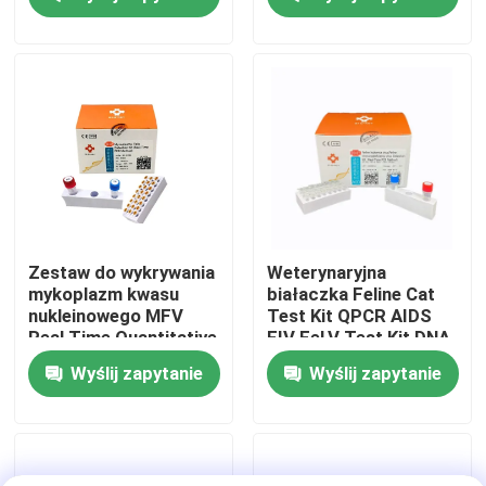
Pokaz VR
O nas
Wycieczka po fabryce
Kontrola jakości
Zestaw do wykrywania
Weterynaryjna
mykoplazm kwasu
białaczka Feline Cat
nukleinowego MFV
Test Kit QPCR AIDS
Skontaktuj się z nami
Real Time Quantitative
FIV FeLV Test Kit DNA
PCR
Taq
Wyślij zapytanie
Wyślij zapytanie
Aktualności
Sprawy