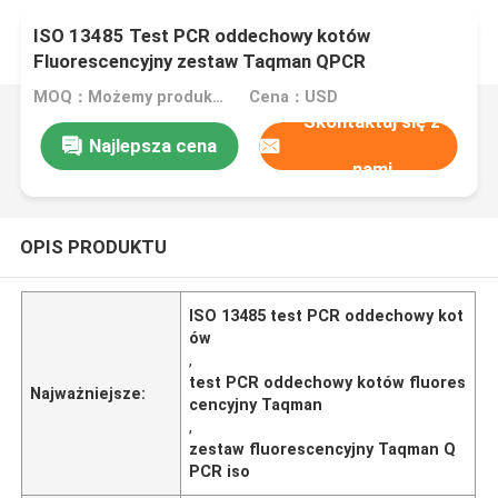
ISO 13485 Test PCR oddechowy kotów
Fluorescencyjny zestaw Taqman QPCR
MOQ：Możemy produkować zestawy płynne i liofilizowane
Cena：USD
Skontaktuj się z
Najlepsza cena
nami
OPIS PRODUKTU
ISO 13485 test PCR oddechowy kot
ów
,
test PCR oddechowy kotów fluores
Najważniejsze:
cencyjny Taqman
,
zestaw fluorescencyjny Taqman Q
PCR iso