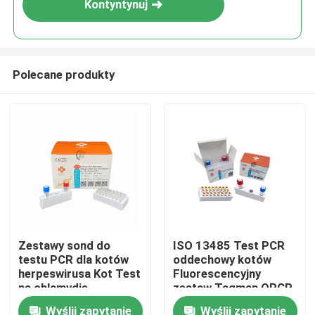
Kontyntynuj
Polecane produkty
Dom
Zestawy sond do
ISO 13485 Test PCR
testu PCR dla kotów
oddechowy kotów
Produkty
herpeswirusa Kot Test
Fluorescencyjny
na chlamydię
zestaw Taqman QPCR
Fluorescencja
Wyślij zapytanie
Wyślij zapytanie
Filmy