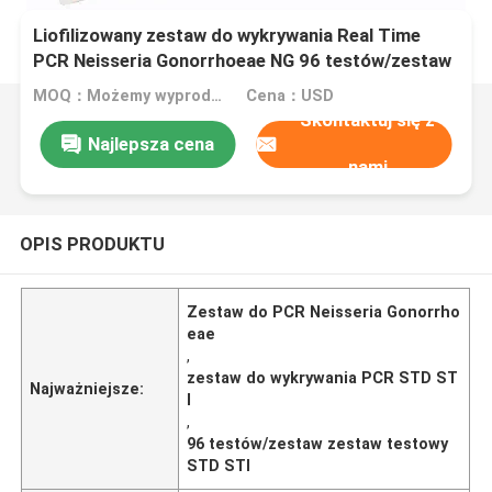
Liofilizowany zestaw do wykrywania Real Time
PCR Neisseria Gonorrhoeae NG 96 testów/zestaw
MOQ：Możemy wyprodukować zestawy płynne i liofilizowane
Cena：USD
Skontaktuj się z
Najlepsza cena
nami
OPIS PRODUKTU
Zestaw do PCR Neisseria Gonorrho
eae
,
zestaw do wykrywania PCR STD ST
Najważniejsze:
I
,
96 testów/zestaw zestaw testowy
STD STI