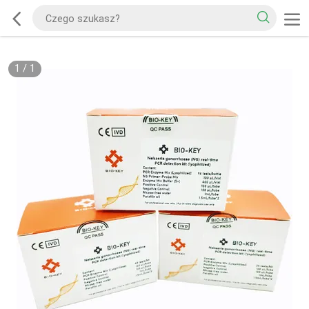
1
/
1