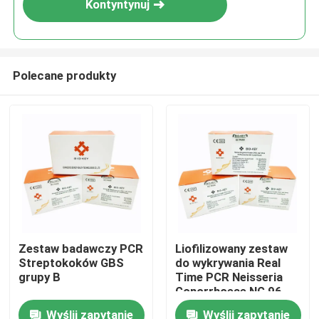
Kontyntynuj
Polecane produkty
Dom
Zestaw badawczy PCR
Liofilizowany zestaw
Streptokoków GBS
do wykrywania Real
Produkty
grupy B
Time PCR Neisseria
Gonorrhoeae NG 96
testów/zestaw
Wyślij zapytanie
Wyślij zapytanie
Filmy