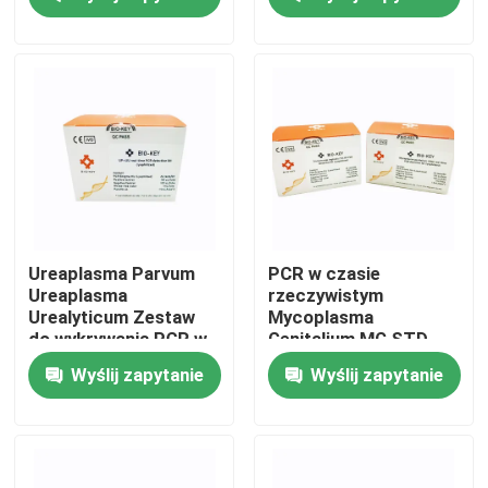
Pokaz VR
O nas
Wycieczka po fabryce
Kontrola jakości
Ureaplasma Parvum
PCR w czasie
Ureaplasma
rzeczywistym
Urealyticum Zestaw
Mycoplasma
Skontaktuj się z nami
do wykrywania PCR w
Genitalium MG STD
czasie rzeczywistym
STI Zestaw testowy
Wyślij zapytanie
Wyślij zapytanie
Liofilizowany
liofilizowany 48
testów / zestaw
Aktualności
Sprawy