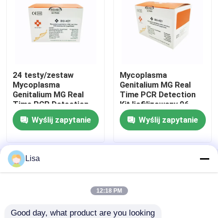
blog
Maszyna RT qPCR
24 testy/zestaw
Mycoplasma
Mycoplasma
Genitalium MG Real
Przenośna maszyna qPCR
Genitalium MG Real
Time PCR Detection
Time PCR Detection
Kit liofilizowany 96
Kit liofilizowany
testów/zestaw
Zestaw HPV PCR
Wyślij zapytanie
Wyślij zapytanie
Zestaw testowy STD STI
Lisa
Dom
O nas
Skontaktuj się z nami
Desktop Site
Sitemap
Polityka prywatności
PCR wirusa opryszczki pospolitej
12:18 PM
Test oddechowy PCR
Good day, what product are you looking 
Jakość
Maszyna RT qPCR
Fabryka w