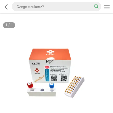
1
/
1