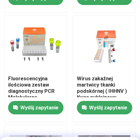
Pokaz VR
O nas
Wycieczka po fabryce
Kontrola jakości
Fluorescencyjna
Wirus zakaźnej
ilościowa zestaw
martwicy tkanki
diagnostyczny PCR
podskórnej ( IHHNV )
Skontaktuj się z nami
Molekularne
Kwas nukleinowy
wykrywanie wodnych
Zestaw Taqman QPCR
Wyślij zapytanie
Wyślij zapytanie
patogenów 48
testów/zestaw
Aktualności
diagnostyczny
Sprawy