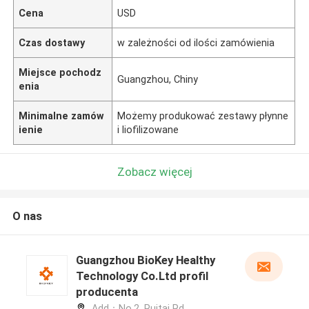
Cena
USD
Czas dostawy
w zależności od ilości zamówienia
Miejsce pochodz
Guangzhou, Chiny
enia
Minimalne zamów
Możemy produkować zestawy płynne
ienie
i liofilizowane
Zobacz więcej
O nas
Guangzhou BioKey Healthy
Technology Co.Ltd profil
producenta
Add：No.2, Ruitai Rd,