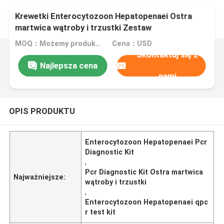
Krewetki Enterocytozoon Hepatopenaei Ostra
martwica wątroby i trzustki Zestaw
diagnostyczny PCR
MOQ：Możemy produkować zestawy płynne i liofilizowane
Cena：USD
Skontaktuj się z
Najlepsza cena
nami
OPIS PRODUKTU
Enterocytozoon Hepatopenaei Pcr
Diagnostic Kit
,
Pcr Diagnostic Kit Ostra martwica
Najważniejsze:
wątroby i trzustki
,
Enterocytozoon Hepatopenaei qpc
r test kit